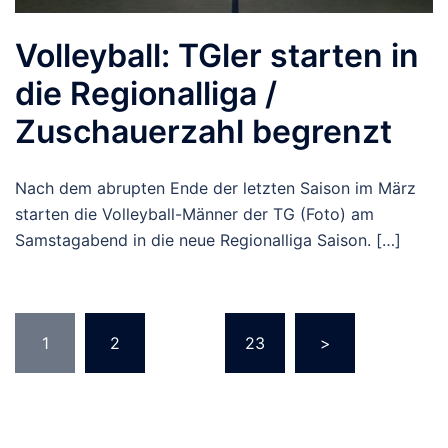
Volleyball: TGler starten in
die Regionalliga /
Zuschauerzahl begrenzt
Nach dem abrupten Ende der letzten Saison im März
starten die Volleyball-Männer der TG (Foto) am
Samstagabend in die neue Regionalliga Saison. […]
Seitennummerierung
1
2
…
23
>
der
Beiträge