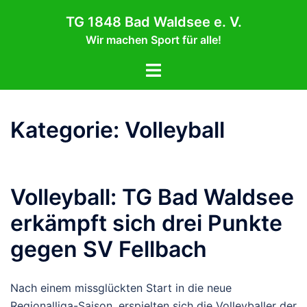
Zum
TG 1848 Bad Waldsee e. V.
Inhalt
Wir machen Sport für alle!
springen
Menü
umschalten
Kategorie:
Volleyball
Volleyball: TG Bad Waldsee
erkämpft sich drei Punkte
gegen SV Fellbach
Nach einem missglückten Start in die neue
Regionalliga-Saison, erspielten sich die Volleyballer der