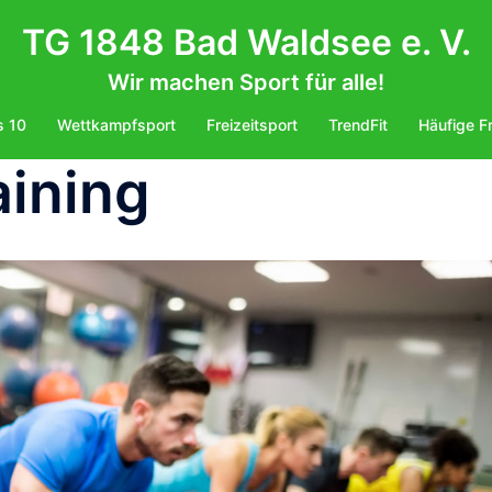
TG 1848 Bad Waldsee e. V.
Wir machen Sport für alle!
s 10
Wettkampfsport
Freizeitsport
TrendFit
Häufige F
aining