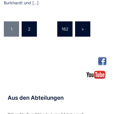
Burkhardt und […]
Seitennummerierung
1
2
…
162
>
der
Beiträge
Aus den Abteilungen