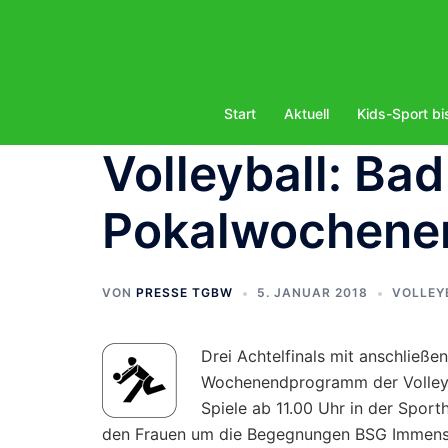
Zum
Inhalt
springen
Start
Aktuell
Kids-Sport bi
Volleyball: Bad
Pokalwochene
VON
PRESSE TGBW
5. JANUAR 2018
VOLLEY
Drei Achtelfinals mit anschließe
Wochenendprogramm der Volleyb
Spiele ab 11.00 Uhr in der Sport
den Frauen um die Begegnungen BSG Immenst