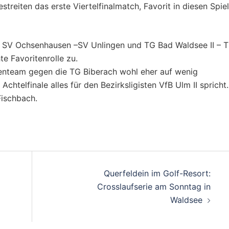
treiten das erste Viertelfinalmatch, Favorit in diesen Spie
us SV Ochsenhausen –SV Unlingen und TG Bad Waldsee II – 
e Favoritenrolle zu.
ssenteam gegen die TG Biberach wohl eher auf wenig
htelfinale alles für den Bezirksligisten VfB Ulm II spricht.
ischbach.
on
Querfeldein im Golf-Resort:
Crosslaufserie am Sonntag in
Waldsee