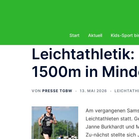
Zum
Inhalt
springen
Start
Aktuell
Kids-Sport bi
Leichtathletik
1500m in Mind
VON
PRESSE TGBW
13. MAI 2026
LEICHTATH
Am vergangenen Samst
Leichtathleten statt.
Janne Burkhardt und M
Zu-nächst stellte sic