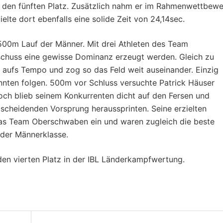
ec den fünften Platz. Zusätzlich nahm er im Rahmenwettbew
elte dort ebenfalls eine solide Zeit von 24,14sec.
500m Lauf der Männer. Mit drei Athleten des Team
chuss eine gewisse Dominanz erzeugt werden. Gleich zu
 aufs Tempo und zog so das Feld weit auseinander. Einzig
ten folgen. 500m vor Schluss versuchte Patrick Häuser
Koch blieb seinem Konkurrenten dicht auf den Fersen und
tscheidenden Vorsprung heraussprinten. Seine erzielten
 das Team Oberschwaben ein und waren zugleich die beste
 der Männerklasse.
n vierten Platz in der IBL Länderkampfwertung.
on