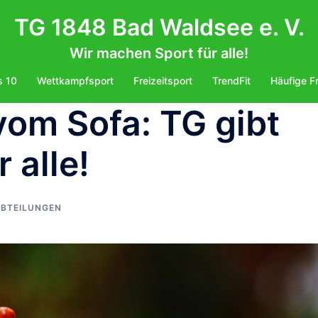
TG 1848 Bad Waldsee e. V.
Wir machen Sport für alle!
s 10
Wettkampfsport
Freizeitsport
TrendFit
Häufige F
om Sofa: TG gibt
 alle!
ABTEILUNGEN