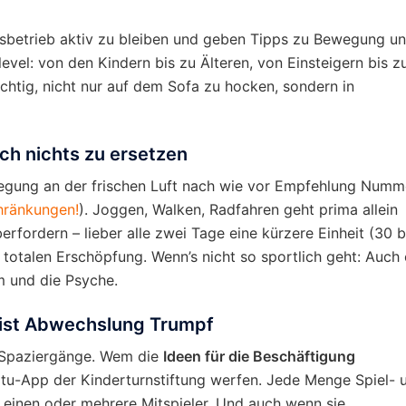
sbetrieb aktiv zu bleiben und geben Tipps zu Bewegung u
slevel: von den Kindern bis zu Älteren, von Einsteigern bis z
ichtig, nicht nur auf dem Sofa zu hocken, sondern in
rch nichts zu ersetzen
wegung an der frischen Luft nach wie vor Empfehlung Numm
hränkungen!
). Joggen, Walken, Radfahren geht prima allein
berfordern – lieber alle zwei Tage eine kürzere Einheit (30 b
 totalen Erschöpfung. Wenn’s nicht so sportlich geht: Auch 
m und die Psyche.
s ist Abwechslung Trumpf
e Spaziergänge. Wem die
Ideen für die Beschäftigung
Kitu-App der Kinderturnstiftung werfen. Jede Menge Spiel- 
einen oder mehrere Mitspieler. Und auch wenn sie