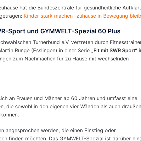
hause hat die Bundeszentrale für gesundheitliche Aufklär
ngetragen:
Kinder stark machen- zuhause in Bewegung blei
 SWR-Sport und GYMWELT-Spezial 60 Plus
hwäbischen Turnerbund e.V. vertreten durch Fitnesstraine
artin Runge (Esslingen) in einer Serie
„Fit mit SWR Sport“
i
bungen zum Nachmachen für zu Hause mit wechselnden
sich an Frauen und Männer ab 60 Jahren und umfasst eine
en, die sowohl in den eigenen vier Wänden als auch drauße
 können.
en angesprochen werden, die einen Einstieg oder
eben finden möchten. Das GYMWELT-Spezial ist darüber hin