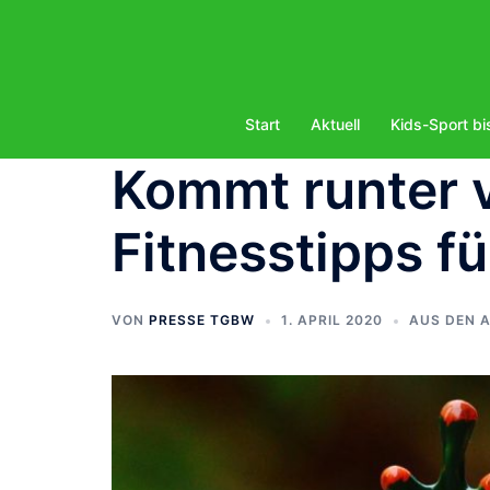
Zum
Inhalt
springen
Start
Aktuell
Kids-Sport bi
Kommt runter v
Fitnesstipps für
VON
PRESSE TGBW
1. APRIL 2020
AUS DEN 