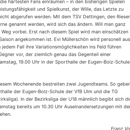
ie härtesten Fans einräumen – in den bisherigen Spielen
istungsfähigkeit und Spielkunst, der Wille, das Letzte zu
nicht abgerufen werden. Mit dem TSV Dettingen, den Riese
gerne genannt werden, wird sich das ändern. Will man ganz
 Weg vorbei. Erst nach diesem Spiel wird man einschätzen
r Saison angekommen ist. Evi Müllerschön wird personell aus
jedem Fall ihre Variationsmöglichkeiten ins Feld führen
 Gegner vor, der ziemlich genau das Gegenteil einer
Samstag, 19.00 Uhr in der Sporthalle der Eugen-Bolz-Schule
diesem Wochenende bestreiten zwei Jugendteams. So gebe
rthalle der Eugen-Bolz-Schule der VfB Ulm und die TG
rksliga). In der Bezirksliga der U18 männlich begibt sich di
amstag bereits um 10.30 Uhr Auseinandersetzungen mit d
ehen.
Franz Vo