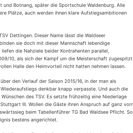
rt und Botnang, später die Sportschule Waldenburg. Alle
re Plätze, auch werden ihnen klare Aufstiegsambitionen
V Dettingen. Dieser Name lässt die Waldseer
rbinden sie doch mit dieser Mannschaft lebendige
liefen die Nahziele beider Kontrahenten parallel,
09/10, als sich der Kampf um die Meisterschaft zugespitzt
vollen Halle den Heimvorteil nicht hatten nehmen lassen.
über den Verlauf der Saison 2015/16, in der man als
n Wiederaufstiegs denkbar knapp verpasste. Und auch die
en Wünschen des TSV. Es setzte frühzeitig eine Niederlage
uttgart III. Wollen die Gäste ihren Anspruch auf ganz vor
Auswärtssieg beim Tabellenführer TG Bad Waldsee Pflicht. S
ignis bestens angerichtet.