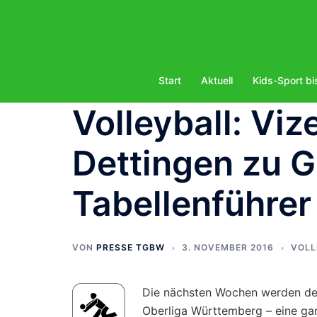
Zum
Inhalt
springen
Start
Aktuell
Kids-Sport bi
Volleyball: Vi
Dettingen zu G
Tabellenführer
VON
PRESSE TGBW
3. NOVEMBER 2016
VOLL
Die nächsten Wochen werden der
Oberliga Württemberg – eine gan