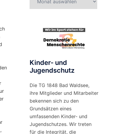
nach
Monat
ch
n
d
Kinder- und
nden
Jugendschutz
r
Die TG 1848 Bad Waldsee,
ur
ihre Mitglieder und Mitarbeiter
er
bekennen sich zu den
Grundsätzen eines
umfassenden Kinder- und
hr
Jugendschutzes. Wir treten
,
für die Integrität, die