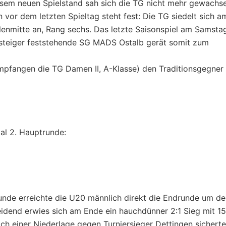
iesem neuen Spielstand sah sich die TG nicht mehr gewachs
 vor dem letzten Spieltag steht fest: Die TG siedelt sich a
llenmitte an, Rang sechs. Das letzte Saisonspiel am Samsta
fsteiger feststehende SG MADS Ostalb gerät somit zum
pfangen die TG Damen II, A-Klasse) den Traditionsgegner
l 2. Hauptrunde:
runde erreichte die U20 männlich direkt die Endrunde um d
dend erwies sich am Ende ein hauchdünner 2:1 Sieg mit 15
ch einer Niederlage gegen Turniersieger Dettingen sichert