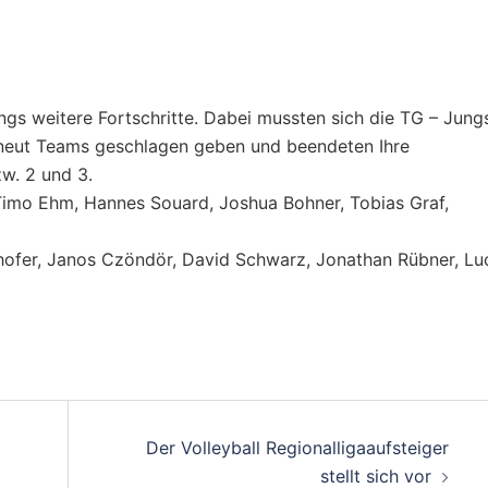
gs weitere Fortschritte. Dabei mussten sich die TG – Jung
rneut Teams geschlagen geben und beendeten Ihre
w. 2 und 3.
, Timo Ehm, Hannes Souard, Joshua Bohner, Tobias Graf,
berhofer, Janos Czöndör, David Schwarz, Jonathan Rübner, Lu
on
Der Volleyball Regionalligaaufsteiger
stellt sich vor