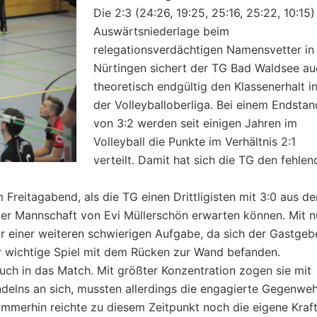
Die 2:3 (24:26, 19:25, 25:16, 25:22, 10:15)
Auswärtsniederlage beim
relegationsverdächtigen Namensvetter in
Nürtingen sichert der TG Bad Waldsee au
theoretisch endgültig den Klassenerhalt i
der Volleyballoberliga. Bei einem Endstan
von 3:2 werden seit einigen Jahren im
Volleyball die Punkte im Verhältnis 2:1
verteilt. Damit hat sich die TG den fehle
reitagabend, als die TG einen Drittligisten mit 3:0 aus de
 der Mannschaft von Evi Müllerschön erwarten können. Mit n
r einer weiteren schwierigen Aufgabe, da sich der Gastgeb
hr wichtige Spiel mit dem Rücken zur Wand befanden.
ch in das Match. Mit größter Konzentration zogen sie mit
delns an sich, mussten allerdings die engagierte Gegenwe
mmerhin reichte zu diesem Zeitpunkt noch die eigene Kraft