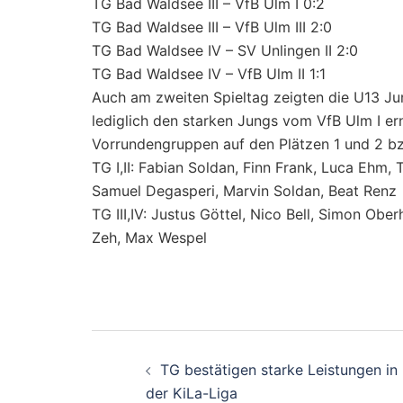
TG Bad Waldsee III – VfB Ulm I 0:2
TG Bad Waldsee III – VfB Ulm III 2:0
TG Bad Waldsee IV – SV Unlingen II 2:0
TG Bad Waldsee IV – VfB Ulm II 1:1
Auch am zweiten Spieltag zeigten die U13 Jun
lediglich den starken Jungs vom VfB Ulm I e
Vorrundengruppen auf den Plätzen 1 und 2 bz
TG I,II: Fabian Soldan, Finn Frank, Luca Ehm
Samuel Degasperi, Marvin Soldan, Beat Renz
TG III,IV: Justus Göttel, Nico Bell, Simon O
Zeh, Max Wespel
Beitragsnavigati
TG bestätigen starke Leistungen in
der KiLa-Liga