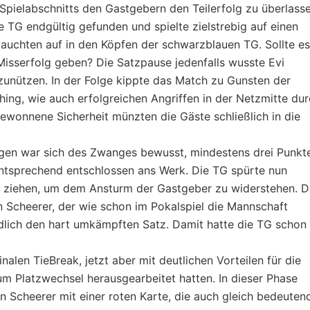
pielabschnitts den Gastgebern den Teilerfolg zu überlasse
e TG endgültig gefunden und spielte zielstrebig auf einen
tauchten auf in den Köpfen der schwarzblauen TG. Sollte es
Misserfolg geben? Die Satzpause jedenfalls wusste Evi
zunützen. In der Folge kippte das Match zu Gunsten der
hing, wie auch erfolgreichen Angriffen in der Netzmitte du
ewonnene Sicherheit münzten die Gäste schließlich in die
ingen war sich des Zwanges bewusst, mindestens drei Punkt
ntsprechend entschlossen ans Werk. Die TG spürte nun
r ziehen, um dem Ansturm der Gastgeber zu widerstehen. D
n Scheerer, der wie schon im Pokalspiel die Mannschaft
dlich den hart umkämpften Satz. Damit hatte die TG schon
alen TieBreak, jetzt aber mit deutlichen Vorteilen für die
um Platzwechsel herausgearbeitet hatten. In dieser Phase
n Scheerer mit einer roten Karte, die auch gleich bedeuten