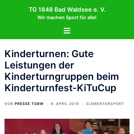
Zum
TG 1848 Bad Waldsee e. V.
Inhalt
Wir machen Sport für alle!
springen
Menü
umschalten
Kinderturnen: Gute
Leistungen der
Kinderturngruppen beim
Kinderturnfest-KiTuCup
VON
PRESSE TGBW
9. APRIL 2019
ELEMENTARSPORT