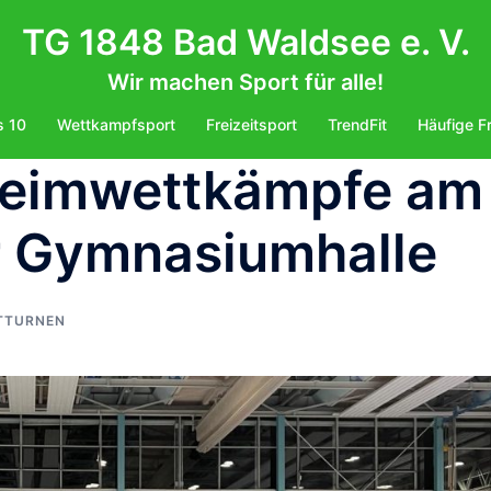
TG 1848 Bad Waldsee e. V.
Wir machen Sport für alle!
s 10
Wettkampfsport
Freizeitsport
TrendFit
Häufige F
Heimwettkämpfe am
r Gymnasiumhalle
TTURNEN