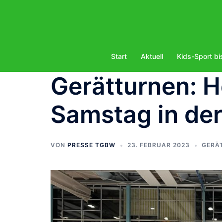
Zum
Inhalt
springen
Start
Aktuell
Kids-Sport bi
Gerätturnen: 
Samstag in de
VON
PRESSE TGBW
23. FEBRUAR 2023
GERÄ