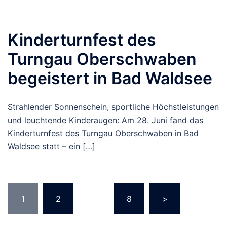
Kinderturnfest des
Turngau Oberschwaben
begeistert in Bad Waldsee
Strahlender Sonnenschein, sportliche Höchstleistungen
und leuchtende Kinderaugen: Am 28. Juni fand das
Kinderturnfest des Turngau Oberschwaben in Bad
Waldsee statt – ein […]
Seitennummerierung
1
2
…
8
>
der
Beiträge