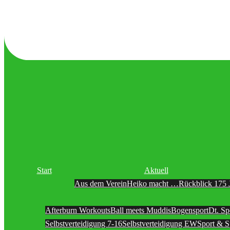
Start
Aktuell
Aus dem Verein
Heiko macht …
Rückblick 175 
Afterburn Workouts
Ball meets Muddis
Bogensport
Dt. Sp
Selbstverteidigung 7-16
Selbstverteidigung EW
Sport & S