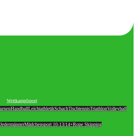
Wettkampfsport
turnen
Handball
Leichtathletik
Schach
Tischtennis
Triathlon
Volleyball
Jedermänner
Mädchensport 10-13/14+
Rope Skipping