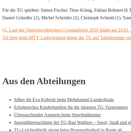
Für die TG spielten: Simon Fischer, Timo König, Fabian Bohnert (6 T
Daniel Gründler (2), Michel Schröder (2), Christoph Schmid (1), Yan
Beitragsnavigation
3. Lauf der Oberschwäbischen Crosslaufserie 2016 findet am 24.01.
3:0 Sieg beim MTV Ludwigsburg bringt die TG auf Tabellenplatz vier
Aus den Abteilungen
Silber für Eva Köberle beim Mehrkampf-Landesfinale
Erfolgreiches Kinderturnfest für die jüngsten TG-Turnerinnen
Überraschender Ansturm beim Streetballturnier
Jugendübernachtung der TG Bad Waldsee – Sport, Spaß und ei
TG-Leichtathletik räumt beim Brunnenfestlauf in Reute ab