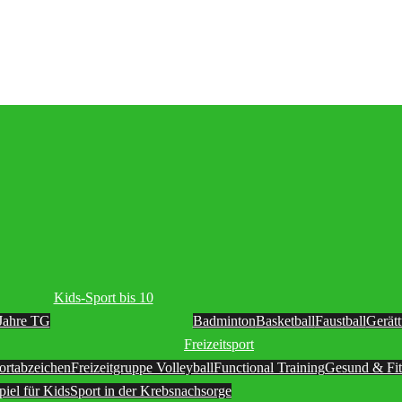
Kids-Sport bis 10
Jahre TG
Badminton
Basketball
Faustball
Gerät
Freizeitsport
ortabzeichen
Freizeitgruppe Volleyball
Functional Training
Gesund & Fit
piel für Kids
Sport in der Krebsnachsorge