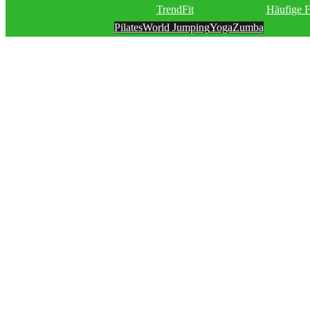
TrendFit
Häufige 
Pilates
World Jumping
Yoga
Zumba