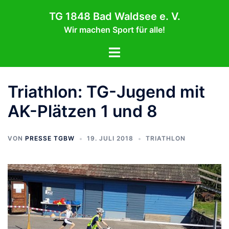
Zum
TG 1848 Bad Waldsee e. V.
Inhalt
Wir machen Sport für alle!
springen
Menü
umschalten
Triathlon: TG-Jugend mit
AK-Plätzen 1 und 8
VON
PRESSE TGBW
19. JULI 2018
TRIATHLON