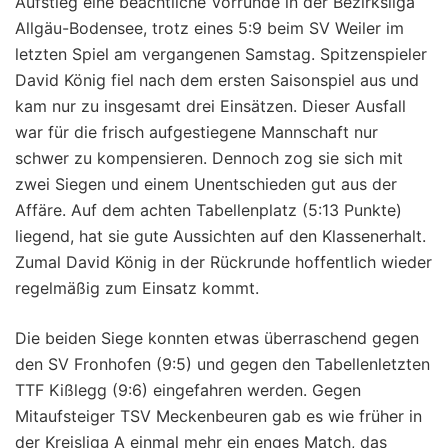
Aufstieg eine beachtliche Vorrunde in der Bezirksliga
Allgäu-Bodensee, trotz eines 5:9 beim SV Weiler im
letzten Spiel am vergangenen Samstag. Spitzenspieler
David König fiel nach dem ersten Saisonspiel aus und
kam nur zu insgesamt drei Einsätzen. Dieser Ausfall
war für die frisch aufgestiegene Mannschaft nur
schwer zu kompensieren. Dennoch zog sie sich mit
zwei Siegen und einem Unentschieden gut aus der
Affäre. Auf dem achten Tabellenplatz (5:13 Punkte)
liegend, hat sie gute Aussichten auf den Klassenerhalt.
Zumal David König in der Rückrunde hoffentlich wieder
regelmäßig zum Einsatz kommt.
Die beiden Siege konnten etwas überraschend gegen
den SV Fronhofen (9:5) und gegen den Tabellenletzten
TTF Kißlegg (9:6) eingefahren werden. Gegen
Mitaufsteiger TSV Meckenbeuren gab es wie früher in
der Kreisliga A einmal mehr ein enges Match, das