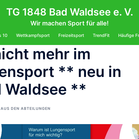
TG 1848 Bad Waldsee e. V.
Wir machen Sport für alle!
s 10
Wettkampfsport
Freizeitsport
TrendFit
Häufige F
nicht mehr im
nsport ** neu in
d Waldsee **
AUS DEN ABTEILUNGEN