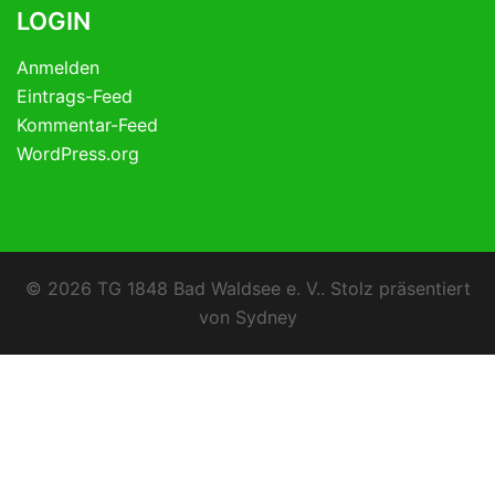
LOGIN
Anmelden
Eintrags-Feed
Kommentar-Feed
WordPress.org
© 2026 TG 1848 Bad Waldsee e. V.. Stolz präsentiert
von
Sydney