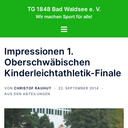
Zum
TG 1848 Bad Waldsee e. V.
Inhalt
Wir machen Sport für alle!
springen
Menü
umschalten
Impressionen 1.
Oberschwäbischen
Kinderleichtathletik-Finale
VON
CHRISTOF RAUHUT
22. SEPTEMBER 2014
AUS DEN ABTEILUNGEN