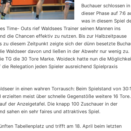
Buchauer schlossen in
dieser Phase auf 7:6 au
was in diesem Spiel d
nes Time- Outs rief Waldsees Trainer seinen Mannen ins
und die Chancen effektiv zu nutzen. Bis zur Halbzeitpause
ts zu diesem Zeitpunkt zeigte sich der dünn besetzte Bucha
die Waldseer davon und ließen in der Abwehr nur wenig zu.
ie TG die 30 Tore Marke. Woideck hatte nun die Möglichkei
 die Relegation jeden Spieler ausreichend Spielpraxis
aldseer in einen wahren Torrausch: Beim Spielstand von 30:
nd erzielten meist über schnelle Gegenstöße weitere 16 Tore.
auf der Anzeigetafel. Die knapp 100 Zuschauer in der
 sahen ein sehr faires und attraktives Spiel.
nften Tabellenplatz und trifft am 18. April beim letzten