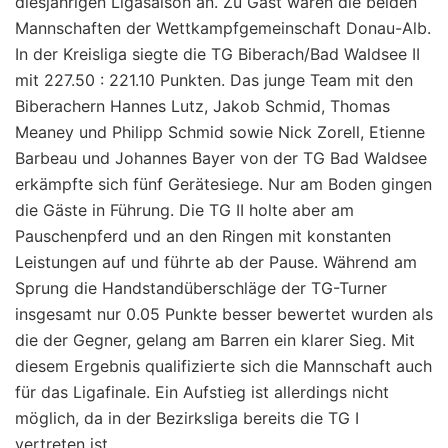
diesjährigen Ligasaison an. Zu Gast waren die beiden
Mannschaften der Wettkampfgemeinschaft Donau-Alb.
In der Kreisliga siegte die TG Biberach/Bad Waldsee II
mit 227.50 : 221.10 Punkten. Das junge Team mit den
Biberachern Hannes Lutz, Jakob Schmid, Thomas
Meaney und Philipp Schmid sowie Nick Zorell, Etienne
Barbeau und Johannes Bayer von der TG Bad Waldsee
erkämpfte sich fünf Gerätesiege. Nur am Boden gingen
die Gäste in Führung. Die TG II holte aber am
Pauschenpferd und an den Ringen mit konstanten
Leistungen auf und führte ab der Pause. Während am
Sprung die Handstandüberschläge der TG-Turner
insgesamt nur 0.05 Punkte besser bewertet wurden als
die der Gegner, gelang am Barren ein klarer Sieg. Mit
diesem Ergebnis qualifizierte sich die Mannschaft auch
für das Ligafinale. Ein Aufstieg ist allerdings nicht
möglich, da in der Bezirksliga bereits die TG I
vertreten ist.