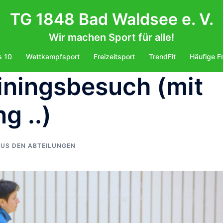
TG 1848 Bad Waldsee e. V.
Wir machen Sport für alle!
s 10
Wettkampfsport
Freizeitsport
TrendFit
Häufige F
iningsbesuch (mit
g ..)
US DEN ABTEILUNGEN