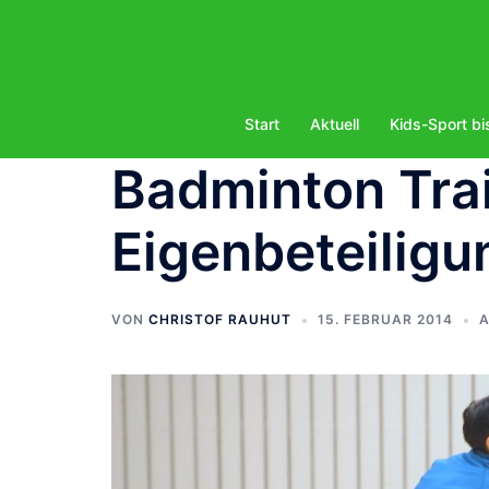
Zum
Inhalt
springen
Start
Aktuell
Kids-Sport bi
Badminton Tra
Eigenbeteiligun
VON
CHRISTOF RAUHUT
15. FEBRUAR 2014
A