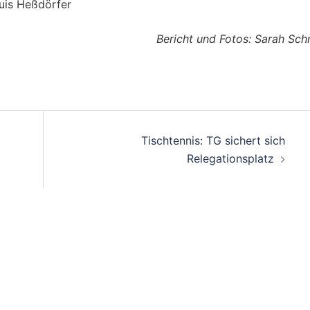
Luis Heßdörfer
Bericht und Fotos: Sarah Sch
on
Tischtennis: TG sichert sich
Relegationsplatz