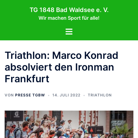
Zum
TG 1848 Bad Waldsee e. V.
Inhalt
Wir machen Sport für alle!
springen
Menü
umschalten
Triathlon: Marco Konrad
absolviert den Ironman
Frankfurt
VON
PRESSE TGBW
14. JULI 2022
TRIATHLON