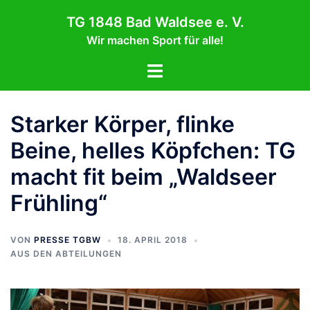
Zum
TG 1848 Bad Waldsee e. V.
Inhalt
Wir machen Sport für alle!
springen
Menü
umschalten
Starker Körper, flinke
Beine, helles Köpfchen: TG
macht fit beim „Waldseer
Frühling“
VON
PRESSE TGBW
18. APRIL 2018
AUS DEN ABTEILUNGEN