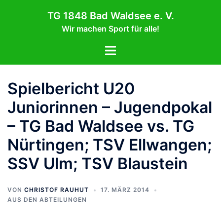
Zum
TG 1848 Bad Waldsee e. V.
Inhalt
Wir machen Sport für alle!
springen
Menü
umschalten
Spielbericht U20
Juniorinnen – Jugendpokal
– TG Bad Waldsee vs. TG
Nürtingen; TSV Ellwangen;
SSV Ulm; TSV Blaustein
VON
CHRISTOF RAUHUT
17. MÄRZ 2014
AUS DEN ABTEILUNGEN