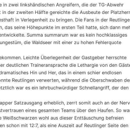
nie in zwei linkshändischen Angreifern, die der TG-Abwehr
 in der zweiten Hälfte gereichte die Ausbeute der Platzher
sthaft in Verlegenheit zu bringen. Die Fans in der Reutlinge
, das seine Höhepunkte im ersten Teil hatte, sich dann me
 entwickelte. Summa summarum war es kein hochklassiges
 ungestüm, die Waldseer mit einer zu hohen Fehlerquote
kommen. Leichte Überlegenheit der Gastgeber herrschte
iner deutlichen Traineransprache die Lethargie von den Gäst
n dramatisches Hin und Her, das in einem schier endlosen
 konnte Reutlingen verwerten, während die Oberschwaben de
tztlich war es ein lehrbuchwürdiger Schnellangriff, der den
napper Satzausgang erheblich, zerrt somit auch an der Ner
lbstvertrauen eines gesamten Teams über den Haufen. So wa
ie Weißschwarzen wohl aus dieser Enttäuschung befreien
n schon mit 12:7, als eine Auszeit auf Reutlinger Seite den