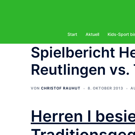
Zum
Inhalt
springen
Start
Aktuell
Kids-Sport bi
Spielbericht He
Reutlingen vs
VON
CHRISTOF RAUHUT
8. OKTOBER 2013
A
Herren I besi
Traditionsgeg