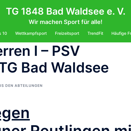
TG 1848 Bad Waldsee e. V.
Wir machen Sport für alle!
s 10
Wettkampfsport
Freizeitsport
TrendFit
Häufige F
rren I – PSV
. TG Bad Waldsee
US DEN ABTEILUNGEN
egen
ner Reutlingen mi