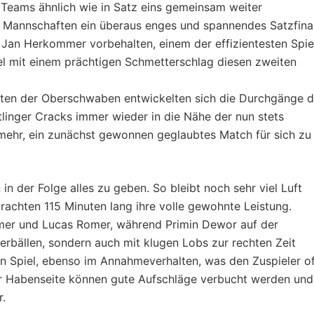
Teams ähnlich wie in Satz eins gemeinsam weiter
de Mannschaften ein überaus enges und spannendes Satzfina
Jan Herkommer vorbehalten, einem der effizientesten Spie
el mit einem prächtigen Schmetterschlag diesen zweiten
ten der Oberschwaben entwickelten sich die Durchgänge d
linger Cracks immer wieder in die Nähe der nun stets
t mehr, ein zunächst gewonnen geglaubtes Match für sich zu
in der Folge alles zu geben. So bleibt noch sehr viel Luft
brachten 115 Minuten lang ihre volle gewohnte Leistung.
mer und Lucas Romer, während Primin Dewor auf der
rbällen, sondern auch mit klugen Lobs zur rechten Zeit
n Spiel, ebenso im Annahmeverhalten, was den Zuspieler o
der Habenseite können gute Aufschläge verbucht werden und
r.