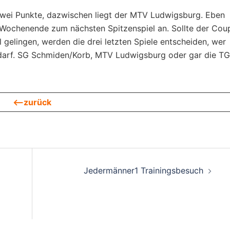
zwei Punkte, dazwischen liegt der MTV Ludwigsburg. Eben
ochenende zum nächsten Spitzenspiel an. Sollte der Cou
gelingen, werden die drei letzten Spiele entscheiden, wer
 darf. SG Schmiden/Korb, MTV Ludwigsburg oder gar die TG
<—zurück
on
Jedermänner1 Trainingsbesuch