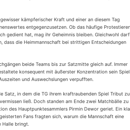
 gewisser kämpferischer Kraft und einer an diesem Tag
nnenswertes entgegenzusetzen. Ob das häufige Protestiere
ch gedient hat, mag ihr Geheimnis bleiben. Gleichwohl darf
n, dass die Heimmannschaft bei strittigen Entscheidungen
rchgängen beide Teams bis zur Satzmitte gleich auf. Immer
estaltete konsequent mit äußerster Konzentration sein Spiel
 Auszeiten und Auswechslungen verpufften.
le Satz, in dem die TG ihrem kraftraubenden Spiel Tribut zu
on vermissen ließ. Doch standen am Ende zwei Matchbälle zu
tion des Hauptpunktesammlers Pirmin Dewor geriet. Ein kla
geisterten Fans fragten sich, warum die Mannschaft eine
 Halle bringt.