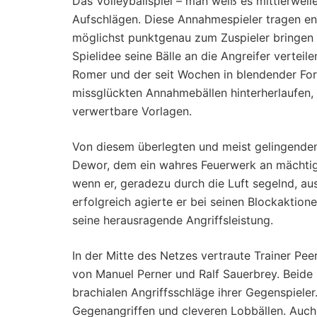
Das Volleyballspiel – man weiß es mittlerwei
Aufschlägen. Diese Annahmespieler tragen en
möglichst punktgenau zum Zuspieler bringen 
Spielidee seine Bälle an die Angreifer verte
Romer und der seit Wochen in blendender For
missglückten Annahmebällen hinterherlaufen, 
verwertbare Vorlagen.
Von diesem überlegten und meist gelingenden S
Dewor, dem ein wahres Feuerwerk an mächtig
wenn er, geradezu durch die Luft segelnd, a
erfolgreich agierte er bei seinen Blockaktione
seine herausragende Angriffsleistung.
In der Mitte des Netzes vertraute Trainer Pee
von Manuel Perner und Ralf Sauerbrey. Beide 
brachialen Angriffsschläge ihrer Gegenspieler
Gegenangriffen und cleveren Lobbällen. Auc