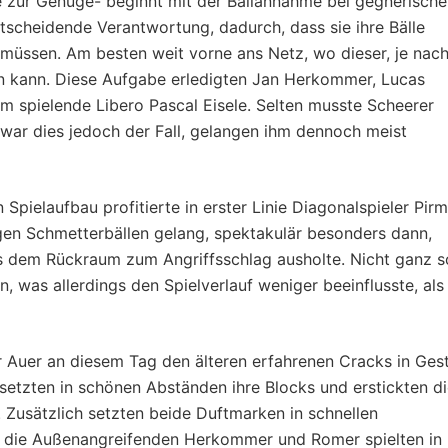
le zur Genüge- beginnt mit der Ballannahme bei gegnerisch
tscheidende Verantwortung, dadurch, dass sie ihre Bälle
müssen. Am besten weit vorne ans Netz, wo dieser, je nac
ilen kann. Diese Aufgabe erledigten Jan Herkommer, Lucas
m spielende Libero Pascal Eisele. Selten musste Scheerer
war dies jedoch der Fall, gelangen ihm dennoch meist
pielaufbau profitierte in erster Linie Diagonalspieler Pirm
en Schmetterbällen gelang, spektakulär besonders dann,
us dem Rückraum zum Angriffsschlag ausholte. Nicht ganz s
n, was allerdings den Spielverlauf weniger beeinflusste, als
r Auer an diesem Tag den älteren erfahrenen Cracks in Gest
setzten in schönen Abständen ihre Blocks und erstickten d
. Zusätzlich setzten beide Duftmarken in schnellen
h die Außenangreifenden Herkommer und Romer spielten in