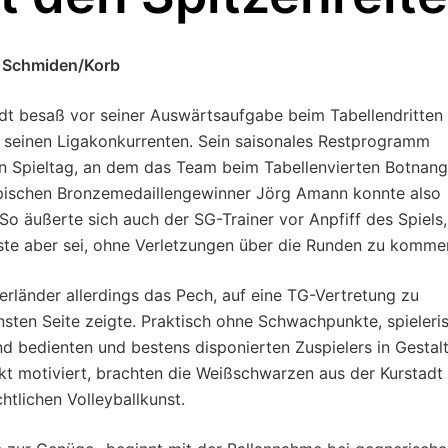
G Schmiden/Korb
adt besaß vor seiner Auswärtsaufgabe beim Tabellendritten
 seinen Ligakonkurrenten. Sein saisonales Restprogramm
zten Spieltag, an dem das Team beim Tabellenvierten Botnang
pischen Bronzemedaillengewinner Jörg Amann konnte also
 äußerte sich auch der SG-Trainer vor Anpfiff des Spiels,
ste aber sei, ohne Verletzungen über die Runden zu komme
rländer allerdings das Pech, auf eine TG-Vertretung zu
nsten Seite zeigte. Praktisch ohne Schwachpunkte, spieleri
nd bedienten und bestens disponierten Zuspielers in Gestal
t motiviert, brachten die Weißschwarzen aus der Kurstadt
htlichen Volleyballkunst.