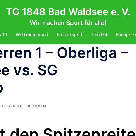
TG 1848 Bad Waldsee e. V.
Wir machen Sport für alle!
s 10
Wettkampfsport
Freizeitsport
TrendFit
Häufige F
rren 1 – Oberliga –
e vs. SG
b
US DEN ABTEILUNGEN
 den Spitzenreite