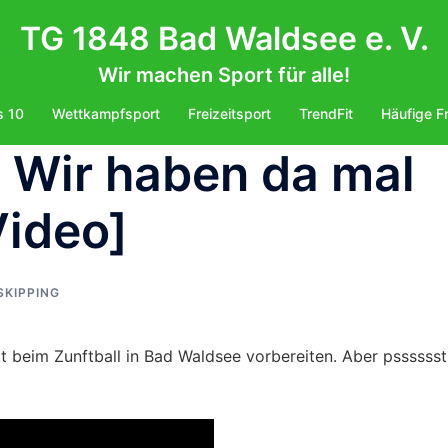
TG 1848 Bad Waldsee e. V.
Wir machen Sport für alle!
s 10
Wettkampfsport
Freizeitsport
TrendFit
Häufige F
 Wir haben da mal
Video]
SKIPPING
tt beim Zunftball in Bad Waldsee vorbereiten. Aber psssssst