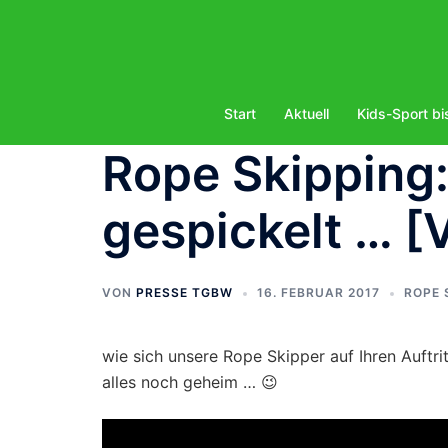
Zum
Inhalt
springen
Start
Aktuell
Kids-Sport bi
Rope Skipping:
gespickelt … [
VON
PRESSE TGBW
16. FEBRUAR 2017
ROPE 
wie sich unsere Rope Skipper auf Ihren Auftri
alles noch geheim … 😉