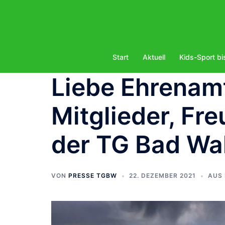
Zum
Inhalt
springen
Start
Aktuell
Kids-Sport bi
Liebe Ehrenamt
Mitglieder, Fr
der TG Bad Wa
VON
PRESSE TGBW
22. DEZEMBER 2021
AUS 