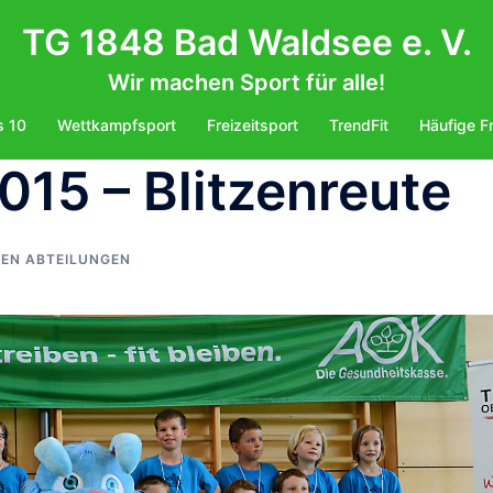
TG 1848 Bad Waldsee e. V.
Wir machen Sport für alle!
s 10
Wettkampfsport
Freizeitsport
TrendFit
Häufige F
015 – Blitzenreute
DEN ABTEILUNGEN