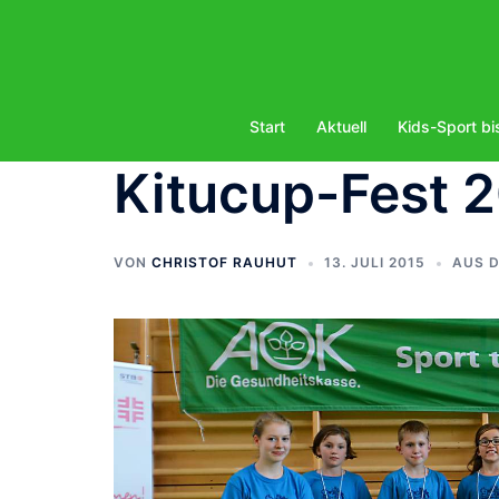
Zum
Inhalt
springen
Start
Aktuell
Kids-Sport bi
Kitucup-Fest 2
VON
CHRISTOF RAUHUT
13. JULI 2015
AUS 