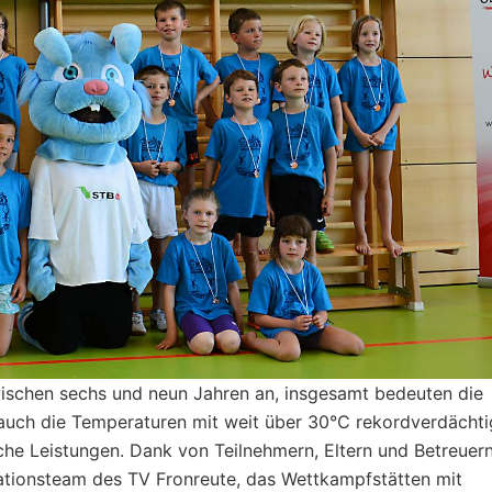
ischen sechs und neun Jahren an, insgesamt bedeuten die
uch die Temperaturen mit weit über 30°C rekordverdächti
iche Leistungen. Dank von Teilnehmern, Eltern und Betreuer
tionsteam des TV Fronreute, das Wettkampfstätten mit