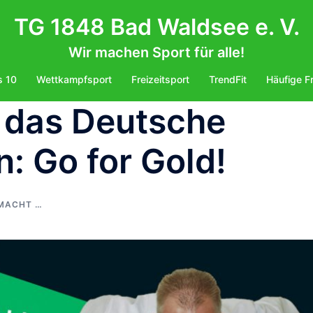
TG 1848 Bad Waldsee e. V.
Wir machen Sport für alle!
s 10
Wettkampfsport
Freizeitsport
TrendFit
Häufige F
 das Deutsche
: Go for Gold!
 MACHT …