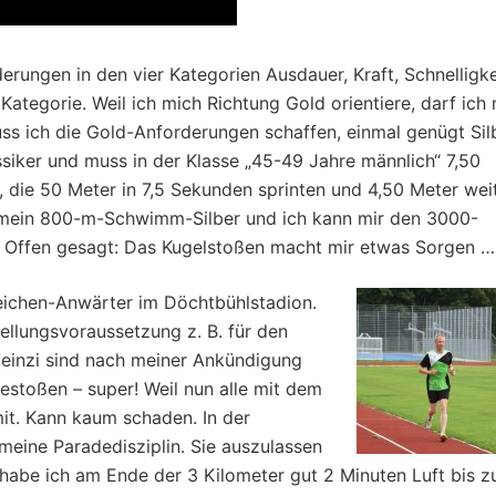
rungen in den vier Kategorien Ausdauer, Kraft, Schnelligke
 Kategorie. Weil ich mich Richtung Gold orientiere, darf ich 
muss ich die Gold-Anforderungen schaffen, einmal genügt Sil
assiker und muss in der Klasse „45-49 Jahre männlich“ 7,50
 die 50 Meter in 7,5 Sekunden sprinten und 4,50 Meter wei
t mein 800-m-Schwimm-Silber und ich kann mir den 3000-
. Offen gesagt: Das Kugelstoßen macht mir etwas Sorgen …
zeichen-Anwärter im Döchtbühlstadion.
ellungsvoraussetzung z. B. für den
 Heinzi sind nach meiner Ankündigung
estoßen – super! Weil nun alle mit dem
it. Kann kaum schaden. In der
meine Paradedisziplin. Sie auszulassen
habe ich am Ende der 3 Kilometer gut 2 Minuten Luft bis z