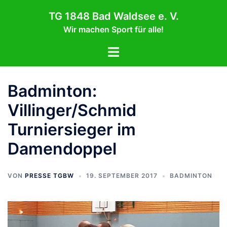
Zum
TG 1848 Bad Waldsee e. V.
Inhalt
Wir machen Sport für alle!
springen
Menü
umschalten
Badminton:
Villinger/Schmid
Turniersieger im
Damendoppel
VON
PRESSE TGBW
19. SEPTEMBER 2017
BADMINTON