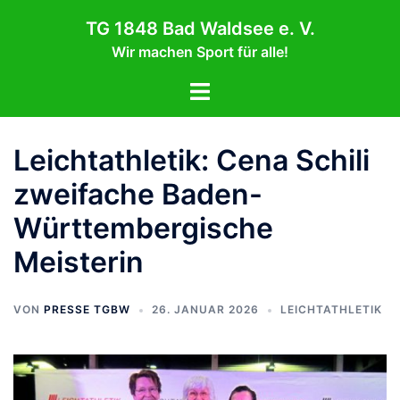
Zum
TG 1848 Bad Waldsee e. V.
Inhalt
Wir machen Sport für alle!
springen
Menü
umschalten
Leichtathletik: Cena Schili
zweifache Baden-
Württembergische
Meisterin
VON
PRESSE TGBW
26. JANUAR 2026
LEICHTATHLETIK