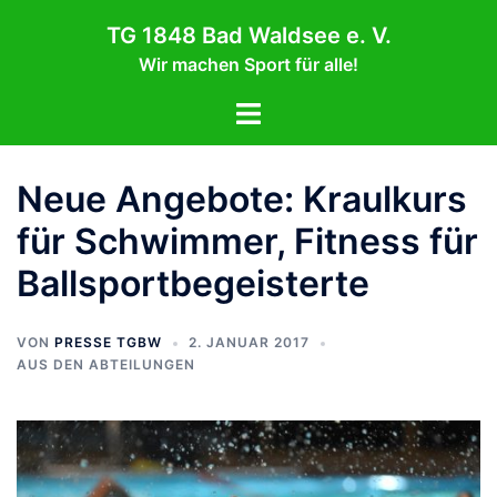
Zum
TG 1848 Bad Waldsee e. V.
Inhalt
Wir machen Sport für alle!
springen
Menü
umschalten
Neue Angebote: Kraulkurs
für Schwimmer, Fitness für
Ballsportbegeisterte
VON
PRESSE TGBW
2. JANUAR 2017
AUS DEN ABTEILUNGEN