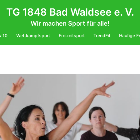
TG 1848 Bad Waldsee e. V.
Wir machen Sport für alle!
s 10
Wettkampfsport
Freizeitsport
TrendFit
Häufige F