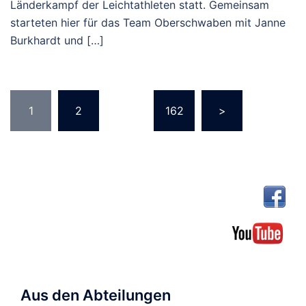
Länderkampf der Leichtathleten statt. Gemeinsam
starteten hier für das Team Oberschwaben mit Janne
Burkhardt und […]
Seitennummerierung
1
2
…
162
>
der
Beiträge
Aus den Abteilungen