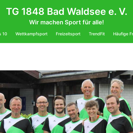
TG 1848 Bad Waldsee e. V.
Wir machen Sport für alle!
s 10
Wettkampfsport
Freizeitsport
TrendFit
Häufige F