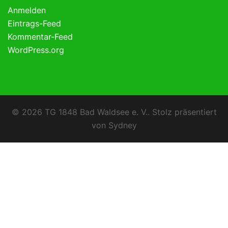
Anmelden
Eintrags-Feed
Kommentar-Feed
WordPress.org
© 2026 TG 1848 Bad Waldsee e. V.. Stolz präsentiert
von
Sydney