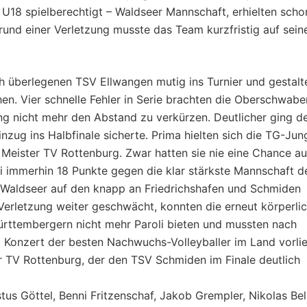
 U18 spielberechtigt – Waldseer Mannschaft, erhielten scho
und einer Verletzung musste das Team kurzfristig auf sein
h überlegenen TSV Ellwangen mutig ins Turnier und gestalt
hen. Vier schnelle Fehler in Serie brachten die Oberschwabe
ang nicht mehr den Abstand zu verkürzen. Deutlicher ging d
nzug ins Halbfinale sicherte. Prima hielten sich die TG-Jun
Meister TV Rottenburg. Zwar hatten sie nie eine Chance au
i immerhin 18 Punkte gegen die klar stärkste Mannschaft d
ie Waldseer auf den knapp an Friedrichshafen und Schmiden
erletzung weiter geschwächt, konnten die erneut körperli
rttembergern nicht mehr Paroli bieten und mussten nach
im Konzert der besten Nachwuchs-Volleyballer im Land vorli
TV Rottenburg, der den TSV Schmiden im Finale deutlich
tus Göttel, Benni Fritzenschaf, Jakob Grempler, Nikolas Bell