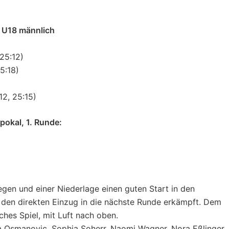
 U18 männlich
25:12)
5:18)
2, 25:15)
okal, 1. Runde:
en und einer Niederlage einen guten Start in den
 den direkten Einzug in die nächste Runde erkämpft. Dem
ches Spiel, mit Luft nach oben.
 Osmanovic, Sophia Soherr, Naomi Wagner, Nora Eßlinger,