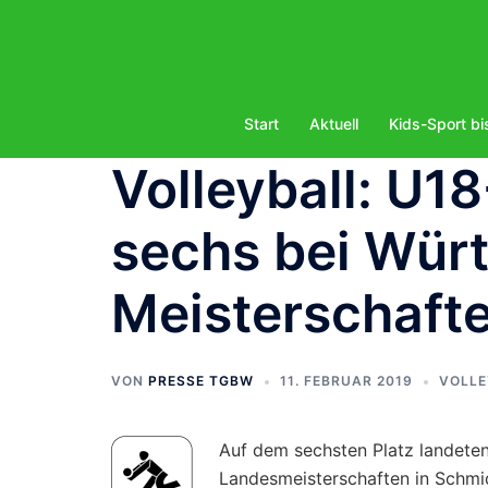
Zum
Inhalt
springen
Start
Aktuell
Kids-Sport bi
Volleyball: U18
sechs bei Wür
Meisterschaft
VON
PRESSE TGBW
11. FEBRUAR 2019
VOLLE
Auf dem sechsten Platz landete
Landesmeisterschaften in Schmide