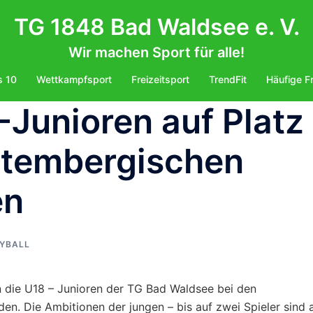
TG 1848 Bad Waldsee e. V.
Wir machen Sport für alle!
s 10
Wettkampfsport
Freizeitsport
TrendFit
Häufige F
-Junioren auf Platz
ttembergischen
en
YBALL
n die U18 – Junioren der TG Bad Waldsee bei den
n. Die Ambitionen der jungen – bis auf zwei Spieler sind a