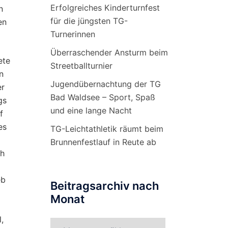
Erfolgreiches Kinderturnfest
n
für die jüngsten TG-
en
Turnerinnen
Überraschender Ansturm beim
ete
Streetballturnier
n
Jugendübernachtung der TG
er
Bad Waldsee – Sport, Spaß
gs
und eine lange Nacht
f
es
TG-Leichtathletik räumt beim
Brunnenfestlauf in Reute ab
ch
eb
Beitragsarchiv nach
Monat
,
Beitragsarchiv