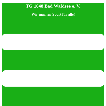
TG 1848 Bad Waldsee e. V.
Zum
Inhalt
Wir machen Sport für alle!
springen
Menü
umschalten