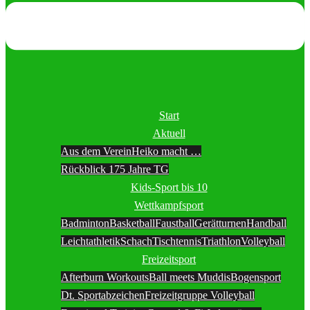
Start
Aktuell
Aus dem Verein
Heiko macht …
Rückblick 175 Jahre TG
Kids-Sport bis 10
Wettkampfsport
Badminton
Basketball
Faustball
Gerätturnen
Handball
Leichtathletik
Schach
Tischtennis
Triathlon
Volleyball
Freizeitsport
Afterburn Workouts
Ball meets Muddis
Bogensport
Dt. Sportabzeichen
Freizeitgruppe Volleyball