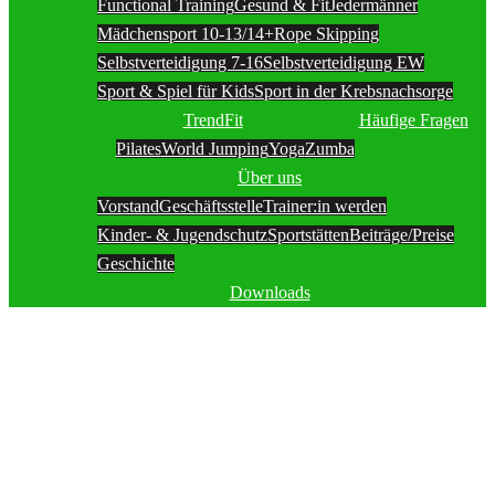
Functional Training
Gesund & Fit
Jedermänner
Mädchensport 10-13/14+
Rope Skipping
Selbstverteidigung 7-16
Selbstverteidigung EW
Sport & Spiel für Kids
Sport in der Krebsnachsorge
TrendFit
Häufige Fragen
Pilates
World Jumping
Yoga
Zumba
Über uns
Vorstand
Geschäftsstelle
Trainer:in werden
Kinder- & Jugendschutz
Sportstätten
Beiträge/Preise
Geschichte
Downloads