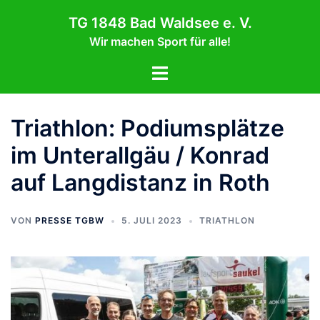
Zum
TG 1848 Bad Waldsee e. V.
Inhalt
Wir machen Sport für alle!
springen
Menü
umschalten
Triathlon: Podiumsplätze
im Unterallgäu / Konrad
auf Langdistanz in Roth
VON
PRESSE TGBW
5. JULI 2023
TRIATHLON