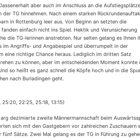
lassenerhalt aber auch im Anschluss an die Aufstiegsplätz
der TG hinnehmen. Nach einem starken Rückrundenauftak
rn in Rottenburg leer aus. Von Beginn an setzten die
fanden einfach nicht ins Spiel. Hektik und Verunsicherung
he die TG-lerinnen anstrebten. Nur selten gelang es ihnen i
s im Angriffs- und Angabespiel und überrumpelt in der
eine richtige Chance heraus. Lediglich im dritten Satz
 drehen zu können, aber im entscheidenden Moment konnte 
nd so heißt es ganz schnell die Köpfe hoch und in die Spu
hen nach Burladingen geht.
 25:20, 22:25, 25:18, 13:15)
al arg dezimierte zweite Männermannschaft beim Auswärtssp
ferten sich mit den Gastgebern vor zahlreichen Zuschauern 
fünf Sätze. Zwei Mal gelang es der TG in Führung zu gehe