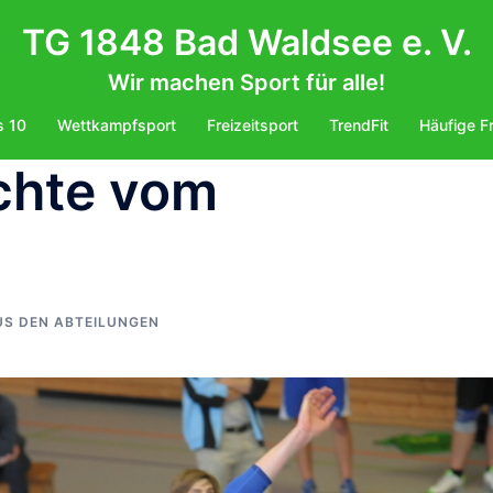
TG 1848 Bad Waldsee e. V.
Wir machen Sport für alle!
s 10
Wettkampfsport
Freizeitsport
TrendFit
Häufige F
ichte vom
US DEN ABTEILUNGEN