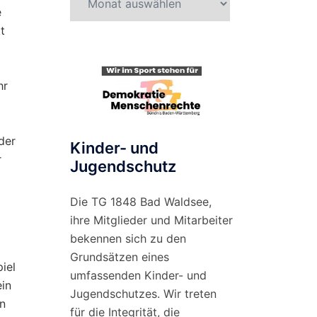
e
nach
t
Monat
hr
der
Kinder- und
r
Jugendschutz
Die TG 1848 Bad Waldsee,
ihre Mitglieder und Mitarbeiter
bekennen sich zu den
Grundsätzen eines
iel
umfassenden Kinder- und
ein
Jugendschutzes. Wir treten
n
für die Integrität, die