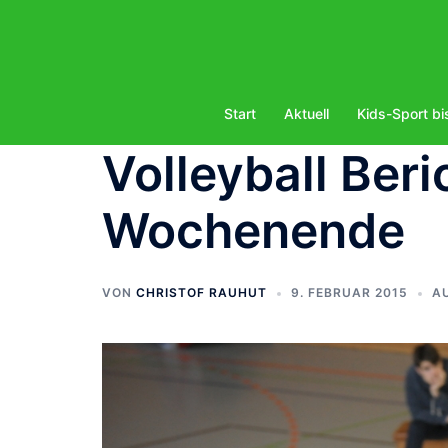
Zum
Inhalt
springen
Start
Aktuell
Kids-Sport bi
Volleyball Ber
Wochenende
VON
CHRISTOF RAUHUT
9. FEBRUAR 2015
A