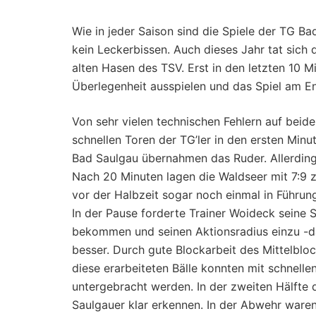
Wie in jeder Saison sind die Spiele der TG 
kein Leckerbissen. Auch dieses Jahr tat sic
alten Hasen des TSV. Erst in den letzten 10 M
Überlegenheit ausspielen und das Spiel am E
Von sehr vielen technischen Fehlern auf beid
schnellen Toren der TG’ler in den ersten Min
Bad Saulgau übernahmen das Ruder. Allerding
Nach 20 Minuten lagen die Waldseer mit 7:9 z
vor der Halbzeit sogar noch einmal in Führun
In der Pause forderte Trainer Woideck seine Sp
bekommen und seinen Aktionsradius einzu -dä
besser. Durch gute Blockarbeit des Mittelbl
diese erarbeiteten Bälle konnten mit schnel
untergebracht werden. In der zweiten Hälfte
Saulgauer klar erkennen. In der Abwehr waren