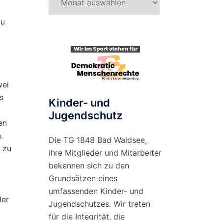
nach
Monat
au
wei
s
Kinder- und
Jugendschutz
en
.
Die TG 1848 Bad Waldsee,
f zu
ihre Mitglieder und Mitarbeiter
bekennen sich zu den
Grundsätzen eines
umfassenden Kinder- und
der
Jugendschutzes. Wir treten
für die Integrität, die