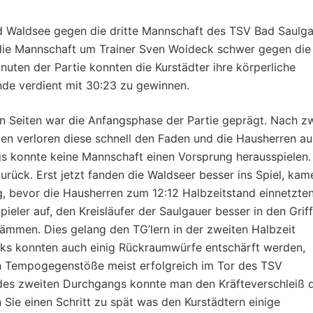
Bad Waldsee gegen die dritte Mannschaft des TSV Bad Saulg
h die Mannschaft um Trainer Sven Woideck schwer gegen die
inuten der Partie konnten die Kurstädter ihre körperliche
nde verdient mit 30:23 zu gewinnen.
en Seiten war die Anfangsphase der Partie geprägt. Nach z
uten verloren diese schnell den Faden und die Hausherren au
s konnte keine Mannschaft einen Vorsprung herausspielen.
urück. Erst jetzt fanden die Waldseer besser ins Spiel, kam
g, bevor die Hausherren zum 12:12 Halbzeitstand einnetzten
ieler auf, den Kreisläufer der Saulgauer besser in den Grif
mmen. Dies gelang den TG’lern in der zweiten Halbzeit
ocks konnten auch einig Rückraumwürfe entschärft werden,
len Tempogegenstöße meist erfolgreich im Tor des TSV
 des zweiten Durchgangs konnte man den Kräfteverschleiß 
 Sie einen Schritt zu spät was den Kurstädtern einige