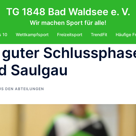
TG 1848 Bad Waldsee e. V.
Wir machen Sport für alle!
s 10
Wettkampfsport
Freizeitsport
TrendFit
Häufige F
 guter Schlussphas
ad Saulgau
US DEN ABTEILUNGEN