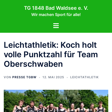
Zum
TG 1848 Bad Waldsee e. V.
Inhalt
Wir machen Sport für alle!
springen
Menü
umschalten
Leichtathletik: Koch holt
volle Punktzahl für Team
Oberschwaben
VON
PRESSE TGBW
12. MAI 2025
LEICHTATHLETIK