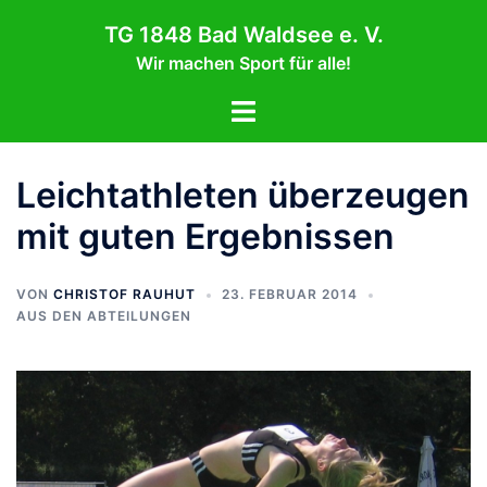
Zum
TG 1848 Bad Waldsee e. V.
Inhalt
Wir machen Sport für alle!
springen
Menü
umschalten
Leichtathleten überzeugen
mit guten Ergebnissen
VON
CHRISTOF RAUHUT
23. FEBRUAR 2014
AUS DEN ABTEILUNGEN