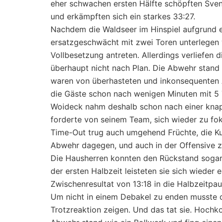
eher schwachen ersten Hälfte schöpften Sven
und erkämpften sich ein starkes 33:27.
Nachdem die Waldseer im Hinspiel aufgrund ei
ersatzgeschwächt mit zwei Toren unterlegen w
Vollbesetzung antreten. Allerdings verliefen 
überhaupt nicht nach Plan. Die Abwehr stand 
waren von überhasteten und inkonsequenten 
die Gäste schon nach wenigen Minuten mit 5 
Woideck nahm deshalb schon nach einer knapp
forderte von seinem Team, sich wieder zu fok
Time-Out trug auch umgehend Früchte, die Kur
Abwehr dagegen, und auch in der Offensive ze
Die Hausherren konnten den Rückstand sogar l
der ersten Halbzeit leisteten sie sich wiede
Zwischenresultat von 13:18 in die Halbzeitpau
Um nicht in einem Debakel zu enden musste d
Trotzreaktion zeigen. Und das tat sie. Hochko