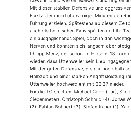
Abwehr stand wie ein Bollwerk und fing einen
Mit dieser stabilen Defensive und aggressiven
Kurstädter innerhalb weniger Minuten den Rüc
Führung erzielen. Spätestens ab diesem Zeitpu
auch die heimischen Fans spürten und ihr Team
ein ausgeglichenes Spiel, doch in den wichti
Nerven und konnten sich langsam aber stetig
Philipp Menz, der schon im Hinspiel 13 Tore g
wieder, dass Uttenweiler sein Lieblingsgegner 
Mit der guten Defensive, die nur noch halb so
Halbzeit und einer starken Angriffsleistung 
Uttenweiler hochverdient mit 33:27 nieder.
Für die TG spielten: Michael Gapp (Tor), Simo
Siebenmeter), Christoph Schmid (4), Jonas Wel
(2), Fabian Bohnert (2), Stefan Kauer (1), Ya