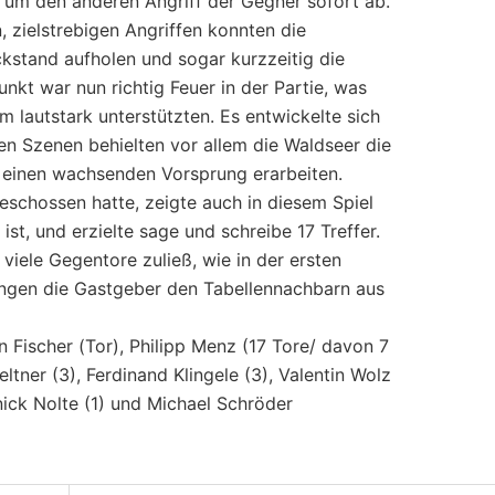
 um den anderen Angriff der Gegner sofort ab.
, zielstrebigen Angriffen konnten die
kstand aufholen und sogar kurzzeitig die
nkt war nun richtig Feuer in der Partie, was
 lautstark unterstützten. Es entwickelte sich
gen Szenen behielten vor allem die Waldseer die
 einen wachsenden Vorsprung erarbeiten.
eschossen hatte, zeigte auch in diesem Spiel
ist, und erzielte sage und schreibe 17 Treffer.
 viele Gegentore zuließ, wie in der ersten
rangen die Gastgeber den Tabellennachbarn aus
n Fischer (Tor), Philipp Menz (17 Tore/ davon 7
tner (3), Ferdinand Klingele (3), Valentin Wolz
nnick Nolte (1) und Michael Schröder