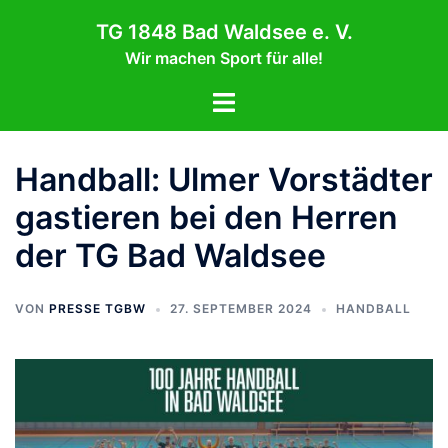
Zum
TG 1848 Bad Waldsee e. V.
Inhalt
Wir machen Sport für alle!
springen
Menü
umschalten
Handball: Ulmer Vorstädter
gastieren bei den Herren
der TG Bad Waldsee
VON
PRESSE TGBW
27. SEPTEMBER 2024
HANDBALL