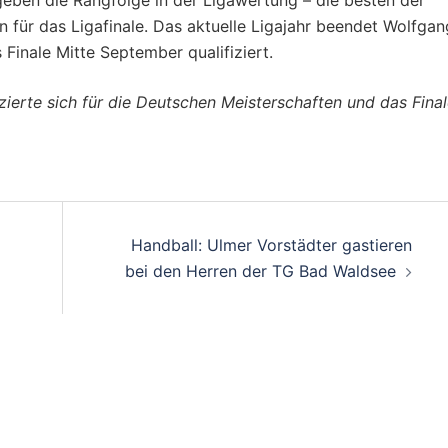
geben die Rangfolge in der Ligawertung – die besten der
nn für das Ligafinale. Das aktuelle Ligajahr beendet Wolfgan
s Finale Mitte September qualifiziert.
izierte sich für die Deutschen Meisterschaften und das Fina
on
Handball: Ulmer Vorstädter gastieren
bei den Herren der TG Bad Waldsee