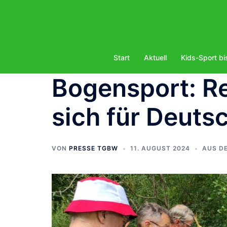
Zum
Inhalt
springen
Start
Aktuell
Kids-Sport bi
Bogensport: Re
sich für Deuts
VON
PRESSE TGBW
11. AUGUST 2024
AUS D