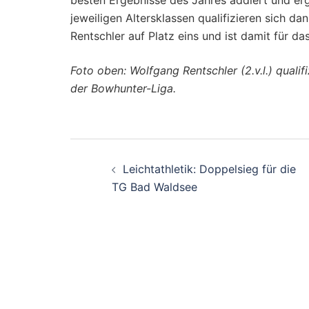
besten Ergebnisse des Jahres addiert und er
jeweiligen Altersklassen qualifizieren sich da
Rentschler auf Platz eins und ist damit für da
Foto oben: Wolfgang Rentschler (2.v.l.) qualif
der Bowhunter-Liga.
Beitragsnavigati
Leichtathletik: Doppelsieg für die
TG Bad Waldsee