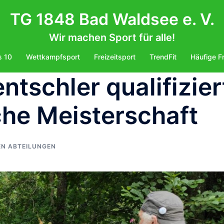
TG 1848 Bad Waldsee e. V.
Wir machen Sport für alle!
s 10
Wettkampfsport
Freizeitsport
TrendFit
Häufige F
ntschler qualifizier
che Meisterschaft
EN ABTEILUNGEN