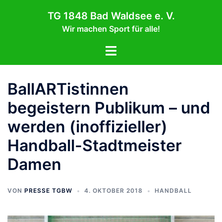
Zum
TG 1848 Bad Waldsee e. V.
Inhalt
Wir machen Sport für alle!
springen
Menü
umschalten
BallARTistinnen
begeistern Publikum – und
werden (inoffizieller)
Handball-Stadtmeister
Damen
VON
PRESSE TGBW
4. OKTOBER 2018
HANDBALL