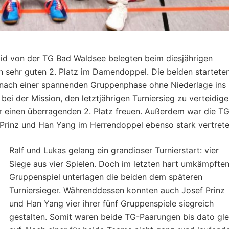
mid von der TG Bad Waldsee belegten beim diesjährigen
n sehr guten 2. Platz im Damendoppel. Die beiden startete
n nach einer spannenden Gruppenphase ohne Niederlage ins
bei der Mission, den letztjährigen Turniersieg zu verteidige
r einen überragenden 2. Platz freuen. Außerdem war die T
 Prinz und Han Yang im Herrendoppel ebenso stark vertrete
Ralf und Lukas gelang ein grandioser Turnierstart: vier
Siege aus vier Spielen. Doch im letzten hart umkämpfte
Gruppenspiel unterlagen die beiden dem späteren
Turniersieger. Währenddessen konnten auch Josef Prinz
und Han Yang vier ihrer fünf Gruppenspiele siegreich
gestalten. Somit waren beide TG-Paarungen bis dato gle