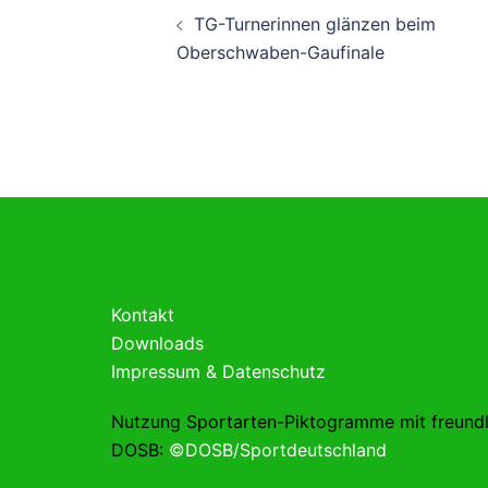
Beitragsnavigati
TG-Turnerinnen glänzen beim
Oberschwaben-Gaufinale
Kontakt
Downloads
Impressum & Datenschutz
Nutzung Sportarten-Piktogramme mit freund
DOSB:
©DOSB/Sportdeutschland