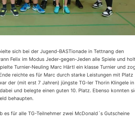
pielte sich bei der Jugend-BASTionade in Tettnang den
ewann Felix im Modus Jeder-gegen-Jeden alle Spiele und hol
 spielte Turnier-Neuling Marc Härtl ein klasse Turnier und zo
Ende reichte es für Marc durch starke Leistungen mit Platz
 der (mit erst 7 Jahren) jüngste TG-ler Thorin Klingele in
e dabei und belegte einen guten 10. Platz. Ebenso konnten s
feld behaupten.
ab es für alle TG-Teilnehmer zwei McDonald´s Gutscheine