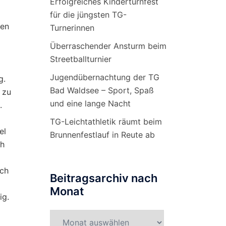
Erfolgreiches Kinderturnfest
für die jüngsten TG-
ten
Turnerinnen
Überraschender Ansturm beim
Streetballturnier
Jugendübernachtung der TG
g.
Bad Waldsee – Sport, Spaß
 zu
und eine lange Nacht
.
TG-Leichtathletik räumt beim
el
Brunnenfestlauf in Reute ab
ch
ich
Beitragsarchiv nach
Monat
ig.
Beitragsarchiv