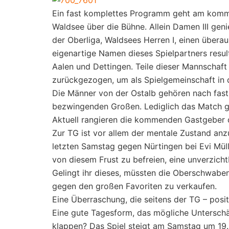
Ein fast komplettes Programm geht am komm
Waldsee über die Bühne. Allein Damen III geni
der Oberliga, Waldsees Herren I, einen übera
eigenartige Namen dieses Spielpartners resu
Aalen und Dettingen. Teile dieser Mannschaft 
zurückgezogen, um als Spielgemeinschaft in d
Die Männer von der Ostalb gehören nach fast 
bezwingenden Großen. Lediglich das Match ge
Aktuell rangieren die kommenden Gastgeber d
Zur TG ist vor allem der mentale Zustand an
letzten Samstag gegen Nürtingen bei Evi Mül
von diesem Frust zu befreien, eine unverzicht
Gelingt ihr dieses, müssten die Oberschwaben
gegen den großen Favoriten zu verkaufen.
Eine Überraschung, die seitens der TG – posit
Eine gute Tagesform, das mögliche Unterschä
klappen? Das Spiel steigt am Samstag um 19.