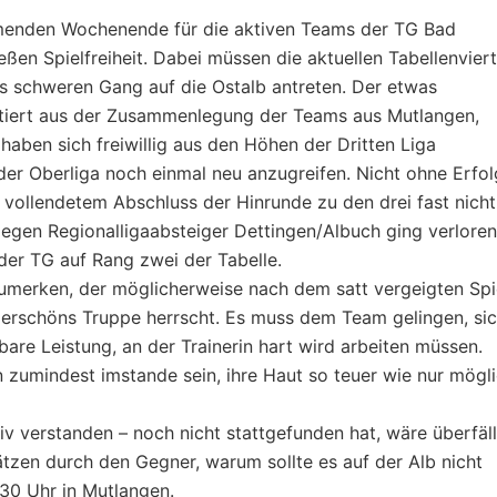
enden Wochenende für die aktiven Teams der TG Bad
eßen Spielfreiheit. Dabei müssen die aktuellen Tabellenvier
us schweren Gang auf die Ostalb antreten. Der etwas
ltiert aus der Zusammenlegung der Teams aus Mutlangen,
haben sich freiwillig aus den Höhen der Dritten Liga
er Oberliga noch einmal neu anzugreifen. Nicht ohne Erfol
vollendetem Abschluss der Hinrunde zu den drei fast nicht
gen Regionalligaabsteiger Dettingen/Albuch ging verloren
er TG auf Rang zwei der Tabelle.
zumerken, der möglicherweise nach dem satt vergeigten Spi
lerschöns Truppe herrscht. Es muss dem Team gelingen, si
bare Leistung, an der Trainerin hart wird arbeiten müssen.
 zumindest imstande sein, ihre Haut so teuer wie nur mögl
iv verstanden – noch nicht stattgefunden hat, wäre überfäll
tzen durch den Gegner, warum sollte es auf der Alb nicht
30 Uhr in Mutlangen.