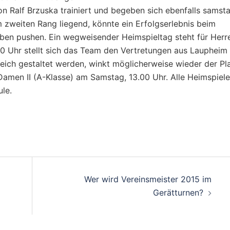
on Ralf Brzuska trainiert und begeben sich ebenfalls samst
zweiten Rang liegend, könnte ein Erfolgserlebnis beim
oben pushen. Ein wegweisender Heimspieltag steht für Herr
00 Uhr stellt sich das Team den Vertretungen aus Laupheim
reich gestaltet werden, winkt möglicherweise wieder der Pl
amen II (A-Klasse) am Samstag, 13.00 Uhr. Alle Heimspiele
le.
on
Wer wird Vereinsmeister 2015 im
Gerätturnen?